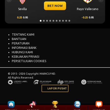
Previous
Next
BET NOW
Rayo Vallecano
Alaves
5
-0.25
0.95
0.00
0.62
TENTANG KAMI
BANTUAN
PERATURAN
INFORMASI BANK
HUBUNGI KAMI
KEBIJAKAN PRIVASI
PERSETUJUAN COOKIES
© 2015 - 2026 Copyright MAINCUY4D.
All Rights Reserved.
LAPOR PUSAT