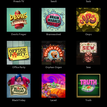
Preach TV
Swoll
Suck
Devils Finger
Brainwashed
Oops
Office Party
Orphan Organ
Sew
Black Friday
Laced
Truth