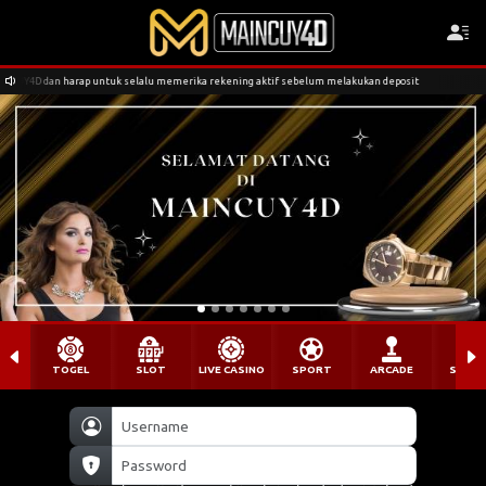
UY4D dan harap untuk selalu memerika rekening aktif sebelum melakukan deposit
TOGEL
SLOT
LIVE CASINO
SPORT
ARCADE
SABU