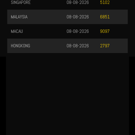
SINGAPORE
08-08-2026
5102
MALAYSIA
08-08-2026
6851
MACAU
08-08-2026
9097
HONGKONG
08-08-2026
2797