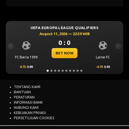
UEFA EUROPA LEAGUE QUALIFIERS
August 11, 2026 — 22:59 WIB
0 : 0
Previous
Next
BET NOW
FC Iberia 1999
Larne FC
0.75
0.89
-0.75
0.93
TENTANG KAMI
BANTUAN
PERATURAN
INFORMASI BANK
HUBUNGI KAMI
KEBIJAKAN PRIVASI
PERSETUJUAN COOKIES