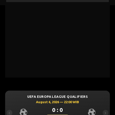
UEFA EUROPA LEAGUE QUALIFIERS
August 6, 2026 — 22:00 WIB
0 : 0
Previous
Next